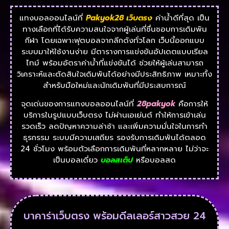
แทงบอลออนไลน์ที่
Pakyok28 เว็บตรง
ค่าน้ำดีที่สุด เป็น
ทางเลือกที่ได้รับความสนใจจากผู้เล่นที่ชื่นชอบการเดิมพัน
กีฬา โดยเฉพาะฟุตบอลจากลีกดังทั่วโลก เว็บนี้ออกแบบ
ระบบมาให้ใช้งานง่าย มีตารางการแข่งขันอัปเดตแบบเรียล
ไทม์ พร้อมอัตราค่าน้ำที่แข่งขันได้ ช่วยให้ผู้เล่นสามารถ
วิเคราะห์และตัดสินใจเดิมพันได้อย่างมีประสิทธิภาพ เหมาะทั้ง
สำหรับมือใหม่และนักเดิมพันที่มีประสบการณ์
จุดเด่นของการแทงบอลออนไลน์ที่
28pakyok
คือการให้
บริการในรูปแบบเว็บตรง ไม่ผ่านเอเย่นต์ ทำให้การเข้าเล่น
รวดเร็ว ลดปัญหาความล่าช้า และเพิ่มความมั่นใจในการทำ
ธุรกรรม ระบบมีความเสถียร รองรับการเดิมพันได้ตลอด
24 ชั่วโมง พร้อมตัวเลือกการเดิมพันที่หลากหลาย ไม่ว่าจะ
เป็นบอลเดี่ยว
บอลสเต็ป
หรือบอลสด
บาคาร่าเว็บตรง พร้อมดีลเลอร์สาวสวย 24