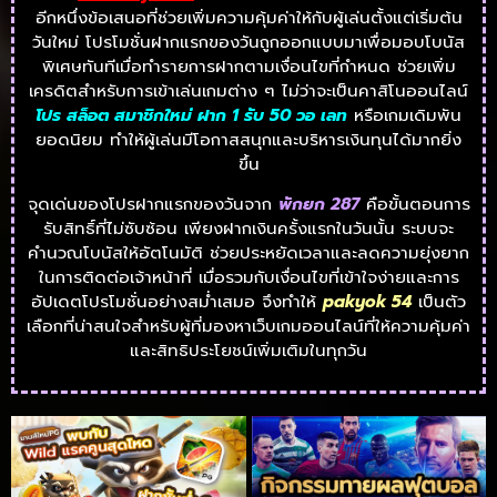
อีกหนึ่งข้อเสนอที่ช่วยเพิ่มความคุ้มค่าให้กับผู้เล่นตั้งแต่เริ่มต้น
วันใหม่ โปรโมชั่นฝากแรกของวันถูกออกแบบมาเพื่อมอบโบนัส
พิเศษทันทีเมื่อทำรายการฝากตามเงื่อนไขที่กำหนด ช่วยเพิ่ม
เครดิตสำหรับการเข้าเล่นเกมต่าง ๆ ไม่ว่าจะเป็นคาสิโนออนไลน์
โปร สล็อต สมาชิกใหม่ ฝาก 1 รับ 50 วอ เลท
หรือเกมเดิมพัน
ยอดนิยม ทำให้ผู้เล่นมีโอกาสสนุกและบริหารเงินทุนได้มากยิ่ง
ขึ้น
จุดเด่นของโปรฝากแรกของวันจาก
พักยก 287
คือขั้นตอนการ
รับสิทธิ์ที่ไม่ซับซ้อน เพียงฝากเงินครั้งแรกในวันนั้น ระบบจะ
คำนวณโบนัสให้อัตโนมัติ ช่วยประหยัดเวลาและลดความยุ่งยาก
ในการติดต่อเจ้าหน้าที่ เมื่อรวมกับเงื่อนไขที่เข้าใจง่ายและการ
อัปเดตโปรโมชั่นอย่างสม่ำเสมอ จึงทำให้
pakyok 54
เป็นตัว
เลือกที่น่าสนใจสำหรับผู้ที่มองหาเว็บเกมออนไลน์ที่ให้ความคุ้มค่า
และสิทธิประโยชน์เพิ่มเติมในทุกวัน