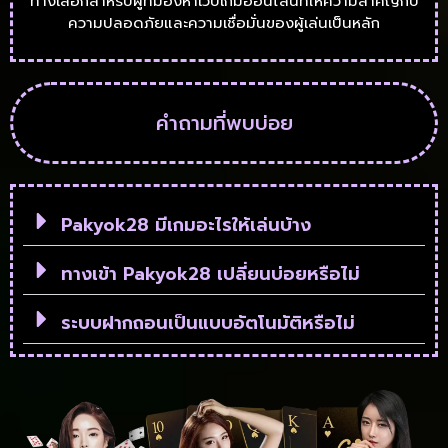
ทางเลือกสำหรับผู้ที่มองหาเว็บเกมออนไลน์ที่ให้ความสำคัญกับ
ความปลอดภัยและความเชื่อมั่นของผู้เล่นเป็นหลัก
คำถามที่พบบ่อย
Pakyok28 มีเกมอะไรให้เล่นบ้าง
ทางเข้า Pakyok28 เปลี่ยนบ่อยหรือไม่
ระบบฝากถอนเป็นแบบอัตโนมัติหรือไม่