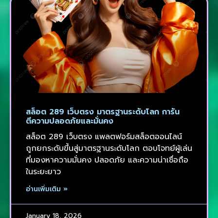
สล็อต 289 เว็บตรง มาตรฐานระดับโลก การัน
ตีความปลอดภัยและมั่นคง
สล็อต 289 เว็บตรง แพลตฟอร์มสล็อตออนไลน์
ถูกยกระดับขึ้นสู่มาตรฐานระดับโลก ตอบโจทย์ผู้เล่น
ที่มองหาความมั่นคง ปลอดภัย และความน่าเชื่อถือ
ในระยะยาว
อ่านเพิ่มเติม »
January 18, 2026