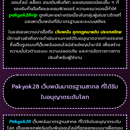
ออนไลน์ สล็อต เกมเดิมพันกีฬา และเกมยอดนิยมอื่น ๆ ที่
รองรับทั้งมือถือและคอมพิวเตอร์ ความครบวงจรนี้ทำให้
pakyok28vip
ถูกค้นหาอย่างต่อเนื่องในกลุ่มผู้เล่นชาวไทยที่
มองหาเว็บพนันที่มีมาตรฐานและระบบเสถียร
ในแง่ของความน่าเชื่อถือ
เว็บพนัน ถูกกฎหมายใน ประเทศไทย
มีการอ้างอิงถึงการดำเนินงานภายใต้ใบอนุญาตจากต่างประเทศ
ซึ่งเป็นรูปแบบที่เว็บพนันออนไลน์ส่วนใหญ่นำมาใช้ เพื่อสร้าง
ความมั่นใจด้านระบบ ความปลอดภัย และการจัดการทางการ
เงินสำหรับผู้ใช้งาน
Pakyok28 เว็บพนันมาตรฐานสากล ที่ได้รับ
ใบอนุญาตระดับโลก
Pakyok28
เว็บพนันมาตรฐานสากล ที่ได้รับใบอนุญาตระดับ
โลก เป็นแพลตฟอร์มเดิมพันออนไลน์ที่ถูกออกแบบมาเพื่อตอบ