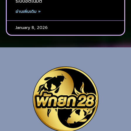
ระบบอัตโนมัติ
อ่านเพิ่มเติม »
January 8, 2026