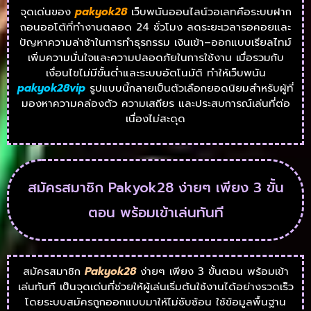
จุดเด่นของ
pakyok28
เว็บพนันออนไลน์วอเลทคือระบบฝาก
ถอนออโต้ที่ทำงานตลอด 24 ชั่วโมง ลดระยะเวลารอคอยและ
ปัญหาความล่าช้าในการทำธุรกรรม เงินเข้า–ออกแบบเรียลไทม์
เพิ่มความมั่นใจและความปลอดภัยในการใช้งาน เมื่อรวมกับ
เงื่อนไขไม่มีขั้นต่ำและระบบอัตโนมัติ ทำให้เว็บพนัน
pakyok28vip
รูปแบบนี้กลายเป็นตัวเลือกยอดนิยมสำหรับผู้ที่
มองหาความคล่องตัว ความเสถียร และประสบการณ์เล่นที่ต่อ
เนื่องไม่สะดุด
สมัครสมาชิก Pakyok28 ง่ายๆ เพียง 3 ขั้น
ตอน พร้อมเข้าเล่นทันที
สมัครสมาชิก
Pakyok28
ง่ายๆ เพียง 3 ขั้นตอน พร้อมเข้า
เล่นทันที เป็นจุดเด่นที่ช่วยให้ผู้เล่นเริ่มต้นใช้งานได้อย่างรวดเร็ว
โดยระบบสมัครถูกออกแบบมาให้ไม่ซับซ้อน ใช้ข้อมูลพื้นฐาน