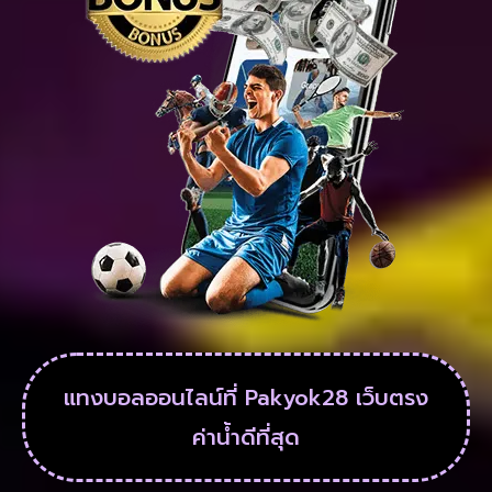
แทงบอลออนไลน์ที่ Pakyok28 เว็บตรง
ค่าน้ำดีที่สุด