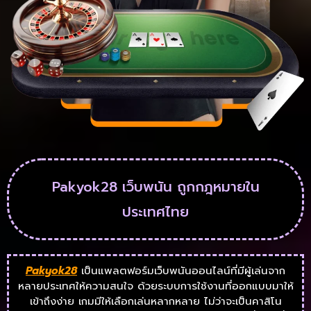
Pakyok28 เว็บพนัน ถูกกฎหมายใน
ประเทศไทย
Pakyok28
เป็นแพลตฟอร์มเว็บพนันออนไลน์ที่มีผู้เล่นจาก
หลายประเทศให้ความสนใจ ด้วยระบบการใช้งานที่ออกแบบมาให้
เข้าถึงง่าย เกมมีให้เลือกเล่นหลากหลาย ไม่ว่าจะเป็นคาสิโน