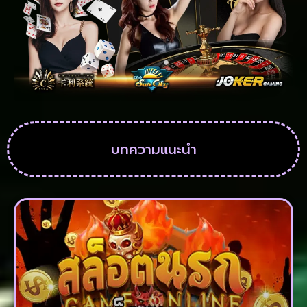
บทความแนะนำ