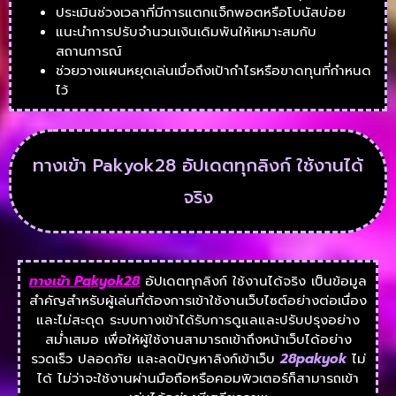
ประเมินช่วงเวลาที่มีการแตกแจ็กพอตหรือโบนัสบ่อย
แนะนำการปรับจำนวนเงินเดิมพันให้เหมาะสมกับ
สถานการณ์
ช่วยวางแผนหยุดเล่นเมื่อถึงเป้ากำไรหรือขาดทุนที่กำหนด
ไว้
ทางเข้า Pakyok28 อัปเดตทุกลิงก์ ใช้งานได้
จริง
ทางเข้า Pakyok28
อัปเดตทุกลิงก์ ใช้งานได้จริง เป็นข้อมูล
สำคัญสำหรับผู้เล่นที่ต้องการเข้าใช้งานเว็บไซต์อย่างต่อเนื่อง
และไม่สะดุด ระบบทางเข้าได้รับการดูแลและปรับปรุงอย่าง
สม่ำเสมอ เพื่อให้ผู้ใช้งานสามารถเข้าถึงหน้าเว็บได้อย่าง
รวดเร็ว ปลอดภัย และลดปัญหาลิงก์เข้าเว็บ
28pakyok
ไม่
ได้ ไม่ว่าจะใช้งานผ่านมือถือหรือคอมพิวเตอร์ก็สามารถเข้า