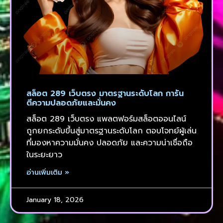
สล็อต 289 เว็บตรง มาตรฐานระดับโลก การัน
ตีความปลอดภัยและมั่นคง
สล็อต 289 เว็บตรง แพลตฟอร์มสล็อตออนไลน์
ถูกยกระดับขึ้นสู่มาตรฐานระดับโลก ตอบโจทย์ผู้เล่น
ที่มองหาความมั่นคง ปลอดภัย และความน่าเชื่อถือ
ในระยะยาว
อ่านเพิ่มเติม »
January 18, 2026