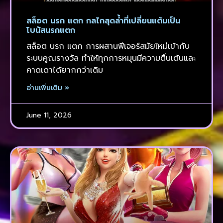
สล็อต นรก แตก กลไกสุดล้ำที่เปลี่ยนแต้มเป็น
โบนัสนรกแตก
สล็อต นรก แตก การผสานฟีเจอร์สมัยใหม่เข้ากับ
ระบบคูณรางวัล ทำให้ทุกการหมุนมีความตื่นเต้นและ
คาดเดาได้ยากกว่าเดิม
อ่านเพิ่มเติม »
June 11, 2026