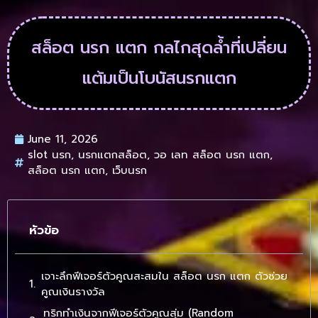
สล็อต นรก แตก กลไกสุดล้ำที่เปลี่ยน
แต้มเป็นโบนัสนรกแตก
June 11, 2026
slot นรก
,
นรกแตกสล็อต
,
วอ เลท สล็อต นรก แตก
,
สล็อต นรก แตก
,
เว็บนรก
หัวข้อ
เจาะลึกฟีเจอร์ตัวคูณสะสมใน สล็อต นรก แตก ตัวช่วย
คูณเงินรางวัล
ทริกทำเงินจากฟีเจอร์ตัวคูณสุ่ม (Random