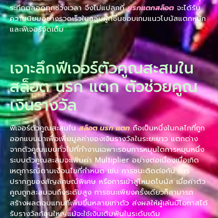
ระทึกตลอดทุกช่วงเวลา จึงไม่แปลกที่
นรกแตกสล็อต
จะได้รับ
ความนิยมอย่างรวดเร็วในกลุ่มผู้ที่ชื่นชอบเกมแนวโบนัสแตกหนัก
และฟีเจอร์จัดเต็ม
เจาะลึกฟีเจอร์ตัวคูณสะสมใน
สล็อต นรก แตก ตัวช่วยคูณ
เงินรางวัล
ฟีเจอร์ตัวคูณสะสมใน
สล็อต นรก แตก
ถือเป็นหนึ่งในกลไกที่ถูก
ออกแบบมาเพื่อเพิ่มมูลค่าของเงินรางวัลในระยะยาว แตกต่าง
จากตัวคูณแบบทั่วไปที่ทำงานเฉพาะรอบการหมุนใดการหมุนหนึ่ง
ระบบตัวคูณสะสมจะเพิ่มค่า Multiplier อย่างต่อเนื่องเมื่อเกิด
เหตุการณ์ตามเงื่อนไขที่กำหนด เช่น การชนะติดต่อกัน การ
ปรากฏของสัญลักษณ์พิเศษ หรือการเข้าสู่โหมดโบนัส เมื่อค่าตัว
คูณถูกสะสมจนถึงระดับสูง การชนะเพียงครั้งเดียวก็สามารถ
สร้างผลตอบแทนที่เพิ่มขึ้นหลายเท่าตัว ส่งผลให้ผู้เล่นมีโอกาสได้
รับรางวัลก้อนใหญ่แม้จะใช้เงินเดิมพันในระดับเดิม