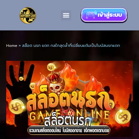
Home
»
สล็อต นรก แตก กลไกสุดล้ำที่เปลี่ยนแต้มเป็นโบนัสนรกแตก