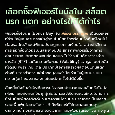
เลือกซื้อฟีเจอร์โบนัสใน สล็อต
นรก แตก อย่างไรให้ได้กำไร
ฟีเจอร์ซื้อโบนัส (Bonus Buy) ใน
สล็อต นรก แตก
เป็นตัวเลือก
ที่ช่วยให้ผู้เล่นสามารถเข้าสู่รอบโบนัสหรือฟรีสปินได้ทันทีโดยไม่
ต้องรอสัญลักษณ์พิเศษปรากฏครบตามเงื่อนไข อย่างไรก็ตาม
การเลือกซื้อฟีเจอร์โบนัสอย่างมีประสิทธิภาพควรเริ่มจากการ
ศึกษารายละเอียดของเกมก่อนเสมอ ไม่ว่าจะเป็นอัตราการจ่าย
รางวัล (RTP) ระดับความผันผวน (Volatility) และรูปแบบโบนัส
ที่ได้รับ เพราะเกมแต่ละประเภทมีโอกาสสร้างผลตอบแทนแตก
ต่างกัน การทำความเข้าใจข้อมูลเหล่านี้จะช่วยให้ผู้เล่นประเมิน
ความคุ้มค่าของการลงทุนในแต่ละครั้งได้ดียิ่งขึ้น
อีกหนึ่งปัจจัยสำคัญคือการบริหารงบประมาณและเลือกซื้อโบนัส
ให้เหมาะสมกับทุนที่มีอยู่ ผู้เล่นไม่ควรใช้เงินทุนส่วนใหญ่ไปกับการ
ซื้อโบนัสเพียงครั้งเดียว แต่ควรแบ่งงบประมาณออกเป็นหลาย
รอบเพื่อเพิ่มโอกาสในการเข้าถึงฟีเจอร์ที่ให้ผลตอบแทนสูง
นอกจากนี้ ควรพิจารณาช่วงเวลาที่เกมมีฟีเจอร์เสริม เช่น ตัวคูณ