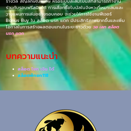
รางวัล สัญลักษณ์พิเศษ หรือระบบสะสมโบนัสที่สามารถทำงาน
ร่วมกับรอบฟรีสปินได้ การเลือกซื้อโบนัสในจังหวะที่เหมาะสมและ
วางแผนการเล่นอย่างรอบคอบ จะช่วยให้การใช้งานฟีเจอร์
Bonus Buy ใน สล็อต นรก แตก มีประสิทธิภาพมากขึ้นและเพิ่ม
โอกาสในการสร้างผลตอบแทนในระยะยาวด้วย
วอ เลท สล็อต
นรก แตก
บทความแนะนำ
สล็อต โยก เงิน ได้
สล็อตพักยก118