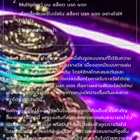
Multiplier) บน สล็อต นรก แตก
เลือกซื้อฟีเจอร์โบนัสใน สล็อต นรก แตก อย่างไรให้
ได้กำไร
บทความแนะนำ
สล็อต นรก แตก
กำลังกลายเป็นหนึ่งในรูปแบบเกมที่ได้รับความ
สนใจอย่างมากจากผู้เล่นสายลุ้นรางวัล เนื่องจากมีระบบการเล่น
ที่แตกต่างจากสล็อตแบบดั้งเดิม โดยใช้กลไกสะสมแต้มและ
แปลงเป็นโบนัสพิเศษที่สามารถปลดล็อกโอกาสรับรางวัลได้ต่อ
เนื่อง จุดเด่นของสล็อต นรก แตก คือการผสานฟีเจอร์สมัยใหม่
เข้ากับระบบคูณรางวัล ทำให้ทุกการหมุนมีความตื่นเต้นและคาด
เดาได้ยากกว่าเดิม
กลไกสุดล้ำที่เปลี่ยนแต้มเป็นโบนัสนรกแตกถือเป็นหัวใจสำคัญ
ของเกมประเภทนี้ เพราะแต้มที่สะสมระหว่างการเล่นสามารถนำไป
เปิดใช้งานฟีเจอร์โบนัส ฟรีสปิน หรือการเพิ่มตัวคูณรางวัลได้
โดยอัตโนมัติ ส่งผลให้ผู้เล่นมีโอกาสสร้างผลตอบแทนที่สูงขึ้น
พร้อมสัมผัสประสบการณ์การเล่นที่เร้าใจและเต็มไปด้วยความลุ้น