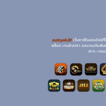
pakyok28
เว็บคาสิโนออนไลน์ท
สล็อต เกมยิงปลา และเกมเดิมพันยอ
ฝาก–ถอนร